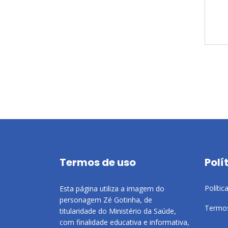
Termos de uso
Polí
Polític
Esta página utiliza a imagem do
personagem Zé Gotinha, de
Termos
titularidade do Ministério da Saúde,
com finalidade educativa e informativa,