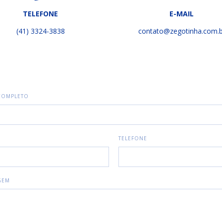
TELEFONE
E-MAIL
(41) 3324-3838
contato@zegotinha.com.b
COMPLETO
TELEFONE
GEM