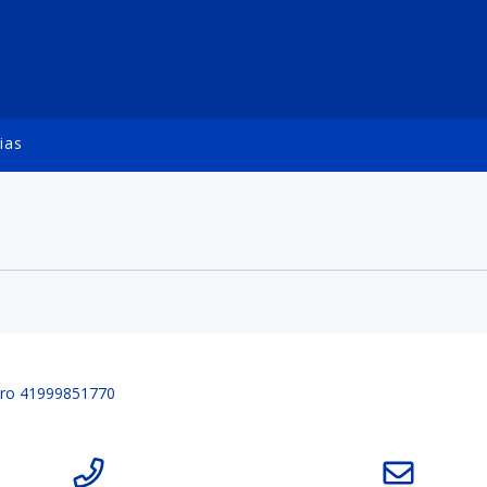
ias
mero 41999851770