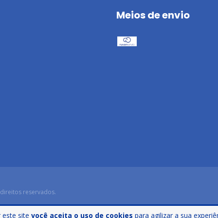
Meios de envio
direitos reservados.
 este site
você aceita o uso de cookies
para agilizar a sua experi