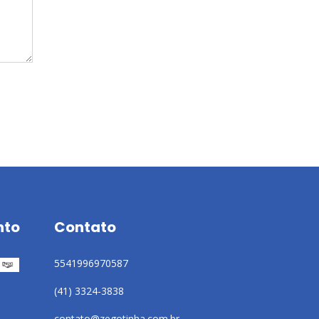
nto
Contato
5541996970587
(41) 3324-3838
contato@zegotinha.com.br